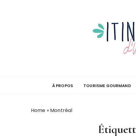
P
a
s
s
e
r
a
u
c
o
n
À PROPOS
TOURISME GOURMAND
t
e
n
u
Home
»
Montréal
Étiquett