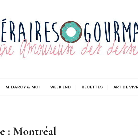
M. DARCY & MOI
WEEK END
RECETTES
ART DE VIV
e :
Montréal